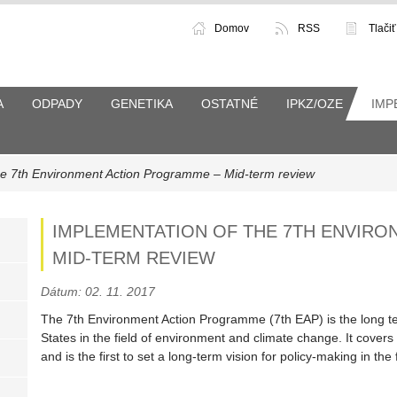
Domov
RSS
Tlačiť
A
ODPADY
GENETIKA
OSTATNÉ
IPKZ/OZE
IMP
he 7th Environment Action Programme – Mid-term review
IMPLEMENTATION OF THE 7TH ENVIR
MID-TERM REVIEW
Dátum: 02. 11. 2017
The 7th Environment Action Programme (7th EAP) is the long 
States in the field of environment and climate change. It cove
and is the first to set a long-term vision for policy-making in the f