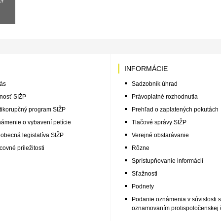
INFORMÁCIE
ás
Sadzobník úhrad
nosť SIŽP
Právoplatné rozhodnutia
tikorupčný program SIŽP
Prehľad o zaplatených pokutách
ámenie o vybavení petície
Tlačové správy SIŽP
obecná legislatíva SIŽP
Verejné obstarávanie
covné príležitosti
Rôzne
Sprístupňovanie informácií
Sťažnosti
Podnety
Podanie oznámenia v súvislosti s
oznamovaním protispoločenskej č