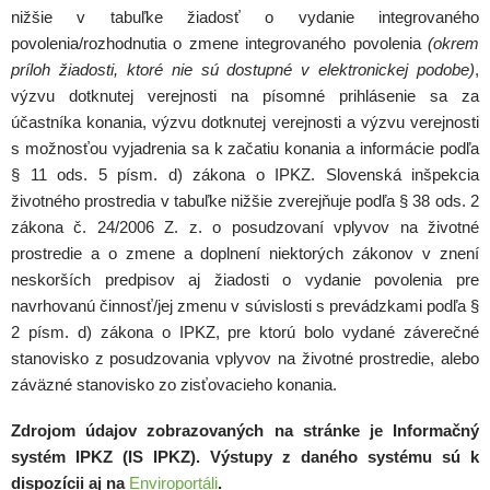
nižšie v tabuľke žiadosť o vydanie integrovaného
povolenia/rozhodnutia o zmene integrovaného povolenia
(okrem
príloh žiadosti, ktoré nie sú dostupné v elektronickej podobe)
,
výzvu dotknutej verejnosti na písomné prihlásenie sa za
účastníka konania, výzvu dotknutej verejnosti a výzvu verejnosti
s možnosťou vyjadrenia sa k začatiu konania a informácie podľa
§ 11 ods. 5 písm. d) zákona o IPKZ. Slovenská inšpekcia
životného prostredia v tabuľke nižšie zverejňuje podľa § 38 ods. 2
zákona č. 24/2006 Z. z. o posudzovaní vplyvov na životné
prostredie a o zmene a doplnení niektorých zákonov v znení
neskorších predpisov aj žiadosti o vydanie povolenia pre
navrhovanú činnosť/jej zmenu v súvislosti s prevádzkami podľa §
2 písm. d) zákona o IPKZ, pre ktorú bolo vydané záverečné
stanovisko z posudzovania vplyvov na životné prostredie, alebo
záväzné stanovisko zo zisťovacieho konania.
Zdrojom údajov zobrazovaných na stránke je Informačný
systém IPKZ (IS IPKZ). Výstupy z daného systému sú k
dispozícii aj na
Enviroportáli
.