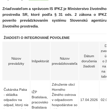
Zriaďovateľom a správcom IS IPKZ je Ministerstvo životného
prostredia SR, ktoré podľa § 31 ods. 2 zákona o IPKZ
poverilo prevádzkovaním systému Slovenskú agentúru
životného prostredia
.
ŽIADOSTI O INTEGROVANÉ POVOLENIE
Dá
zvere
Dátum
úd
Názov
Názov
Inšpektorát
doručenia
o ži
prevádzky
prevádzkovateľa
žiadosti
na 
na ú
tabul
Združenie obcí
Čukárska Paka
Horného
IŽP
- skládka
Žitného ostrova
Bratislava,
odpadov na
v odpadovom
17.04.2026
02.0
pracovisko
odpad, ktorý nie
hospodárstve so
Bratislava