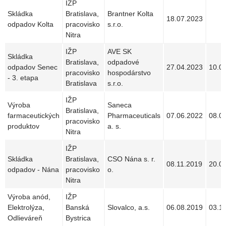
IŽP
Skládka
Bratislava,
Brantner Kolta
18.07.2023
odpadov Kolta
pracovisko
s.r.o.
Nitra
IŽP
AVE SK
Skládka
Bratislava,
odpadové
odpadov Senec
27.04.2023
10.0
pracovisko
hospodárstvo
- 3. etapa
Bratislava
s.r.o.
IŽP
Výroba
Saneca
Bratislava,
farmaceutických
Pharmaceuticals
07.06.2022
08.0
pracovisko
produktov
a. s.
Nitra
IŽP
Skládka
Bratislava,
CSO Nána s. r.
08.11.2019
20.0
odpadov - Nána
pracovisko
o.
Nitra
Výroba anód,
IŽP
Elektrolýza,
Banská
Slovalco, a.s.
06.08.2019
03.1
Odlieváreň
Bystrica