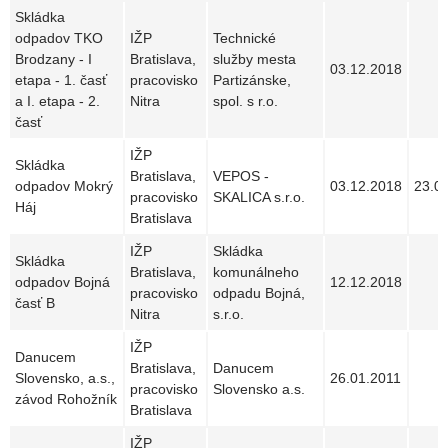
Skládka
odpadov TKO
IŽP
Technické
Brodzany - I
Bratislava,
služby mesta
03.12.2018
etapa - 1. časť
pracovisko
Partizánske,
a I. etapa - 2.
Nitra
spol. s r.o.
časť
IŽP
Skládka
Bratislava,
VEPOS -
odpadov Mokrý
03.12.2018
23.0
pracovisko
SKALICA s.r.o.
Háj
Bratislava
IŽP
Skládka
Skládka
Bratislava,
komunálneho
odpadov Bojná
12.12.2018
pracovisko
odpadu Bojná,
časť B
Nitra
s.r.o.
IŽP
Danucem
Bratislava,
Danucem
Slovensko, a.s.,
26.01.2011
pracovisko
Slovensko a.s.
závod Rohožník
Bratislava
IŽP