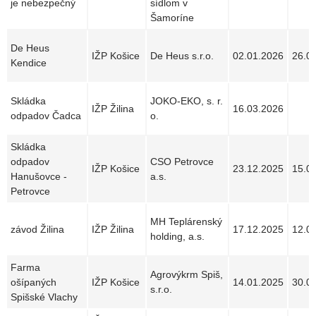
je nebezpečný
sídlom v
Šamoríne
De Heus
IŽP Košice
De Heus s.r.o.
02.01.2026
26.0
Kendice
Skládka
JOKO-EKO, s. r.
IŽP Žilina
16.03.2026
odpadov Čadca
o.
Skládka
odpadov
CSO Petrovce
IŽP Košice
23.12.2025
15.0
Hanušovce -
a.s.
Petrovce
MH Teplárenský
závod Žilina
IŽP Žilina
17.12.2025
12.0
holding, a.s.
Farma
Agrovýkrm Spiš,
ošípaných
IŽP Košice
14.01.2025
30.0
s.r.o.
Spišské Vlachy