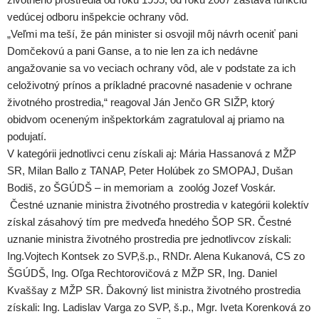
vedúcej odboru inšpekcie ochrany vôd.
„Veľmi ma teší, že pán minister si osvojil môj návrh oceniť pani
Domčekovú a pani Ganse, a to nie len za ich nedávne
angažovanie sa vo veciach ochrany vôd, ale v podstate za ich
celoživotný prínos a príkladné pracovné nasadenie v ochrane
životného prostredia,“ reagoval Ján Jenčo GR SIŽP, ktorý
obidvom oceneným inšpektorkám zagratuloval aj priamo na
podujatí.
V kategórii jednotlivci cenu získali aj: Mária Hassanová z MŽP
SR, Milan Ballo z TANAP, Peter Holúbek zo SMOPAJ, Dušan
Bodiš, zo ŠGÚDŠ – in memoriam a zoológ Jozef Voskár.
Čestné uznanie ministra životného prostredia v kategórii kolektív
získal zásahový tím pre medveďa hnedého ŠOP SR. Čestné
uznanie ministra životného prostredia pre jednotlivcov získali:
Ing.Vojtech Kontsek zo SVP,š.p., RNDr. Alena Kukanová, CS zo
ŠGÚDŠ, Ing. Oľga Rechtorovičová z MŽP SR, Ing. Daniel
Kvaššay z MŽP SR. Ďakovný list ministra životného prostredia
získali: Ing. Ladislav Varga zo SVP, š.p., Mgr. Iveta Korenková zo