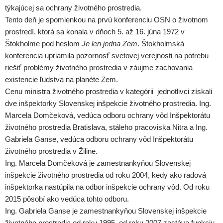
týkajúcej sa ochrany životného prostredia.
Tento deň je spomienkou na prvú konferenciu OSN o životnom
prostredí, ktorá sa konala v dňoch 5. až 16. júna 1972 v
Štokholme pod heslom
Je len jedna Zem
. Štokholmská
konferencia upriamila pozornosť svetovej verejnosti na potrebu
riešiť problémy životného prostredia v záujme zachovania
existencie ľudstva na planéte Zem.
Cenu ministra životného prostredia v kategórii jednotlivci získali
dve inšpektorky Slovenskej inšpekcie životného prostredia. Ing.
Marcela Domčeková, vedúca odboru ochrany vôd Inšpektorátu
životného prostredia Bratislava, stáleho pracoviska Nitra a Ing.
Gabriela Ganse, vedúca odboru ochrany vôd Inšpektorátu
životného prostredia v Žiline.
Ing. Marcela Domčeková je zamestnankyňou Slovenskej
inšpekcie životného prostredia od roku 2004, kedy ako radová
inšpektorka nastúpila na odbor inšpekcie ochrany vôd. Od roku
2015 pôsobí ako vedúca tohto odboru.
Ing. Gabriela Ganse je zamestnankyňou Slovenskej inšpekcie
životného prostredia od roku 1995, od roku 2007 zastáva funkciu