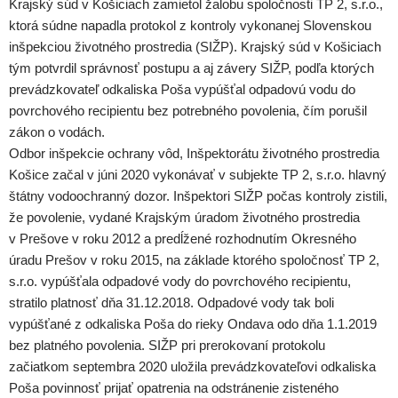
Krajský súd v Košiciach zamietol žalobu spoločnosti TP 2, s.r.o.,
ktorá súdne napadla protokol z kontroly vykonanej Slovenskou
inšpekciou životného prostredia (SIŽP). Krajský súd v Košiciach
tým potvrdil správnosť postupu a aj závery SIŽP, podľa ktorých
prevádzkovateľ odkaliska Poša vypúšťal odpadovú vodu do
povrchového recipientu bez potrebného povolenia, čím porušil
zákon o vodách.
Odbor inšpekcie ochrany vôd, Inšpektorátu životného prostredia
Košice začal v júni 2020 vykonávať v subjekte TP 2, s.r.o. hlavný
štátny vodoochranný dozor. Inšpektori SIŽP počas kontroly zistili,
že povolenie, vydané Krajským úradom životného prostredia
v Prešove v roku 2012 a predĺžené rozhodnutím Okresného
úradu Prešov v roku 2015, na základe ktorého spoločnosť TP 2,
s.r.o. vypúšťala odpadové vody do povrchového recipientu,
stratilo platnosť dňa 31.12.2018. Odpadové vody tak boli
vypúšťané z odkaliska Poša do rieky Ondava odo dňa 1.1.2019
bez platného povolenia. SIŽP pri prerokovaní protokolu
začiatkom septembra 2020 uložila prevádzkovateľovi odkaliska
Poša povinnosť prijať opatrenia na odstránenie zisteného