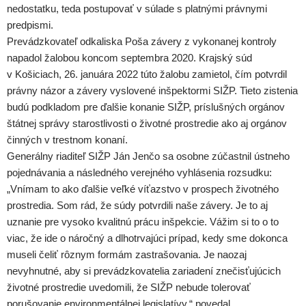
nedostatku, teda postupovať v súlade s platnými právnymi
predpismi.
Prevádzkovateľ odkaliska Poša závery z vykonanej kontroly
napadol žalobou koncom septembra 2020. Krajský súd
v Košiciach, 26. januára 2022 túto žalobu zamietol, čím potvrdil
právny názor a závery vyslovené inšpektormi SIŽP. Tieto zistenia
budú podkladom pre ďalšie konanie SIŽP, príslušných orgánov
štátnej správy starostlivosti o životné prostredie ako aj orgánov
činných v trestnom konaní.
Generálny riaditeľ SIŽP Ján Jenčo sa osobne zúčastnil ústneho
pojednávania a následného verejného vyhlásenia rozsudku:
„Vnímam to ako ďalšie veľké víťazstvo v prospech životného
prostredia. Som rád, že súdy potvrdili naše závery. Je to aj
uznanie pre vysoko kvalitnú prácu inšpekcie. Vážim si to o to
viac, že ide o náročný a dlhotrvajúci prípad, kedy sme dokonca
museli čeliť rôznym formám zastrašovania. Je naozaj
nevyhnutné, aby si prevádzkovatelia zariadení znečisťujúcich
životné prostredie uvedomili, že SIŽP nebude tolerovať
porušovanie environmentálnej legislatívy,“ povedal.