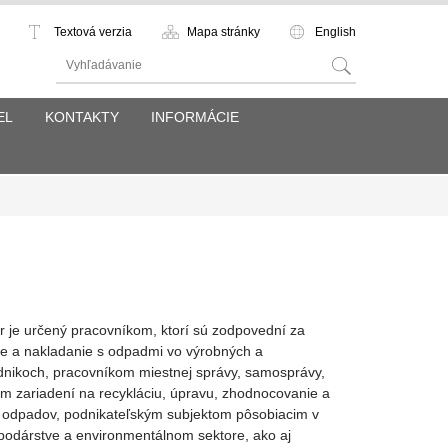
Textová verzia
Mapa stránky
English
EL
KONTAKTY
INFORMÁCIE
 je určený pracovníkom, ktorí sú zodpovední za
die a nakladanie s odpadmi vo výrobných a
nikoch, pracovníkom miestnej správy, samosprávy,
m zariadení na recykláciu, úpravu, zhodnocovanie a
odpadov, podnikateľským subjektom pôsobiacim v
dárstve a environmentálnom sektore, ako aj