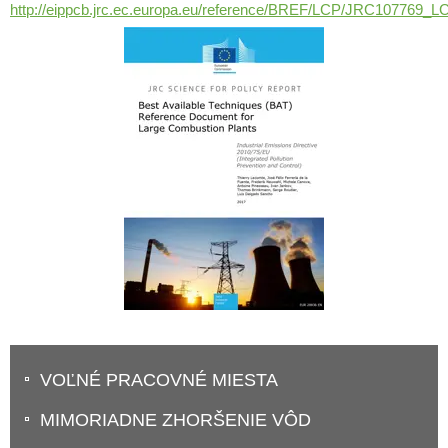
http://eippcb.jrc.ec.europa.eu/reference/BREF/LCP/JRC107769_L
VOĽNÉ PRACOVNÉ MIESTA
MIMORIADNE ZHORŠENIE VÔD