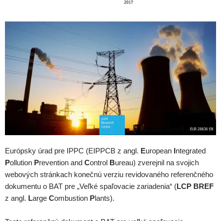
Európsky úrad pre IPPC (EIPPCB z angl.
E
uropean
I
ntegrated
P
ollution
P
revention and
C
ontrol
B
ureau) zverejnil na svojich
webových stránkach konečnú verziu revidovaného referenčného
dokumentu o BAT pre „Veľké spaľovacie zariadenia“ (
LCP BREF
z angl.
L
arge
C
ombustion
P
lants).