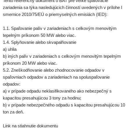
Tento referenčný dokument o BAT pre veľké spaľovacie
zariadenia sa týka nasledujúcich činností uvedených v prílohe I
smernice 2010/75/EÚ o priemyselných emisiách (IED):
1.1. Spaľovanie palív v zariadeniach s celkovým menovitým
tepelným príkonom 50 MW alebo viac.
1.4. Splyňovanie alebo skvapalňovanie
a) uhlia
b) iných palív v zariadeniach s celkovým menovitým tepelným
príkonom 20 MW alebo viac.
5.2. Zneškodňovanie alebo zhodnocovanie odpadov v
spaľovniach odpadov a zariadeniach na spoluspaľovanie
odpadov:
a) v prípade odpadu neklasifikovaného ako nebezpečný s
kapacitou presahujúcou 3 tony za hodinu;
b) v prípade nebezpečného odpadu s kapacitou presahujúcou 10
ton za deň.
Link na stiahnutie dokumentu