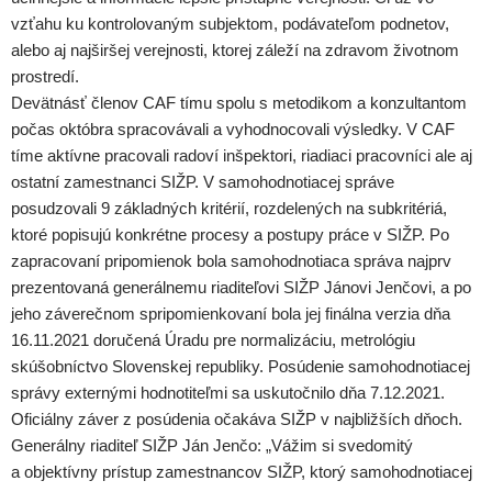
vzťahu ku kontrolovaným subjektom, podávateľom podnetov,
alebo aj najširšej verejnosti, ktorej záleží na zdravom životnom
prostredí.
Devätnásť členov CAF tímu spolu s metodikom a konzultantom
počas októbra spracovávali a vyhodnocovali výsledky. V CAF
tíme aktívne pracovali radoví inšpektori, riadiaci pracovníci ale aj
ostatní zamestnanci SIŽP. V samohodnotiacej správe
posudzovali 9 základných kritérií, rozdelených na subkritériá,
ktoré popisujú konkrétne procesy a postupy práce v SIŽP. Po
zapracovaní pripomienok bola samohodnotiaca správa najprv
prezentovaná generálnemu riaditeľovi SIŽP Jánovi Jenčovi, a po
jeho záverečnom spripomienkovaní bola jej finálna verzia dňa
16.11.2021 doručená Úradu pre normalizáciu, metrológiu
skúšobníctvo Slovenskej republiky. Posúdenie samohodnotiacej
správy externými hodnotiteľmi sa uskutočnilo dňa 7.12.2021.
Oficiálny záver z posúdenia očakáva SIŽP v najbližších dňoch.
Generálny riaditeľ SIŽP Ján Jenčo: „Vážim si svedomitý
a objektívny prístup zamestnancov SIŽP, ktorý samohodnotiacej