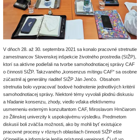
V dňoch 28. až 30. septembra 2021 sa konalo pracovné stretnutie
zamestnancov Slovenskej inšpekcie životného prostredia (SIŽP),
ktorí sa aktívne podieľali na tvorbe samohodnotiacej správy CAF
o činnosti SIŽP. Takzvaného „konsenzus mítingu CAF“ sa osobne
zúčastnil aj generálny riaditeľ SIŽP Ján Jenčo. Obsahom
stretnutia bolo vypracovať bodové hodnotenie jednotlivých kritérií
samohodnotiacej správy. Niektoré témy vyvolali plodnú diskusiu
a hľadanie konsenzu, zhody, viedlo vďaka efektívnemu
usmerneniu externým konzultantom CAF, Miroslavom Hrnčiarom
zo Žilinskej univerzity k uspokojivému výsledku. Predmetom
diskusií boli zväčša možnosti, ako by mohli byť existujúce
pracovné procesy v rôznych oblastiach činnosti SIŽP ešte
účinnejšie a informácie lepšie prístupné verejnosti. Či už vo