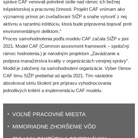
správe CAF venovali potrebné úsilie nad rámec ich bežnej
inšpektorskej a pracovnej činnosti. Projekt CAF vnímam ako
významný prínos pri zveľaďovaní SIŽP a snahe vytvoriť z nej
aktívnu a razantnú inštitúciu, ktorá bude pripravená bojovať proti
environmentálnym deliktom.“
Proces samohodnotenia podľa modelu CAF začala SIŽP v júni
2021. Model CAF (Common assesment framework – spoločný
rámec hodnotenia.) je národným projektom „Zavádzanie a
podpora manažérstva kvality v organizáciách verejnej správy“.
Model je založený na samohodnotení organizácie. Výber členov
CAF tímu SIŽP prebiehal od apríla 2021. Tím následne
absolvoval sériu školení pre prípravu vyhodnocovania
jednotlivých kritérií a implementáciu CAF modelu.
VOĽNÉ PRACOVNÉ MIESTA
MIMORIADNE ZHORŠENIE VÔD