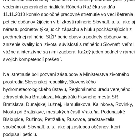
vedením generálneho riaditeľa Róberta Ružičku sa dňa
11.11.2019 konalo spoločné pracovné stretnutie vo veci šetrenia
petície občanov žijúcich v blízkosti rafinérie Slovnaft, a. s., ako aj
nárastu podnetov týkajúcich zápachu a hluku pochádzajúcich z
predmetnej rafinérie. SIŽP berie obavy a podnety občanov na
zníženie kvality ich života súvislosti s rafinériou Slovnaft veľmi
vážne a intenzívne sa nimi zaoberá. Každý jeden podnet v rámci
svojich kompetencií prešetrí.
Na stretnutie boli pozvaní zástupcovia Ministerstva životného
prostredia Slovenskej republiky, Slovenského
hydrometeorologického ústavu, Regionálneho úradu verejného
zdravotníctva Bratislava, Magistrátu hlavného mesta SR
Bratislava, Dunajskej Lužnej, Hamuliakova, Kalinkova, Rovinky,
Mosta pri Bratislave, mestských častí Vrakuňa, Podunajské
Biskupice, Ružinov, Petržalka, Rusovce, predstavitelia
spoločnosti Slovnaft, a. s., ako aj zástupca občanov, ktorí
podpísali petíciu.