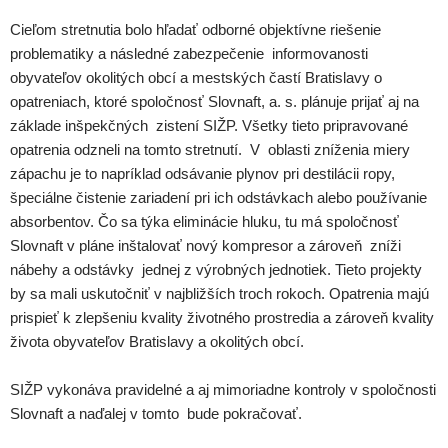
Cieľom stretnutia bolo hľadať odborné objektívne riešenie
problematiky a následné zabezpečenie informovanosti
obyvateľov okolitých obcí a mestských častí Bratislavy o
opatreniach, ktoré spoločnosť Slovnaft, a. s. plánuje prijať aj na
základe inšpekčných zistení SIŽP. Všetky tieto pripravované
opatrenia odzneli na tomto stretnutí. V oblasti zníženia miery
zápachu je to napríklad odsávanie plynov pri destilácii ropy,
špeciálne čistenie zariadení pri ich odstávkach alebo používanie
absorbentov. Čo sa týka eliminácie hluku, tu má spoločnosť
Slovnaft v pláne inštalovať nový kompresor a zároveň zníži
nábehy a odstávky jednej z výrobných jednotiek. Tieto projekty
by sa mali uskutočniť v najbližších troch rokoch. Opatrenia majú
prispieť k zlepšeniu kvality životného prostredia a zároveň kvality
života obyvateľov Bratislavy a okolitých obcí.
SIŽP vykonáva pravidelné a aj mimoriadne kontroly v spoločnosti
Slovnaft a naďalej v tomto bude pokračovať.