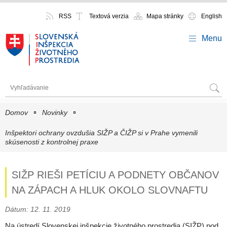
RSS
Textová verzia
Mapa stránky
English
Menu
Domov
Novinky
Inšpektori ochrany ovzdušia SIŽP a ČIŽP si v Prahe vymenili
skúsenosti z kontrolnej praxe
SIŽP RIEŠI PETÍCIU A PODNETY OBČANOV
NA ZÁPACH A HLUK OKOLO SLOVNAFTU
Dátum: 12. 11. 2019
Na ústredí Slovenskej inšpekcie životného prostredia (SIŽP) pod