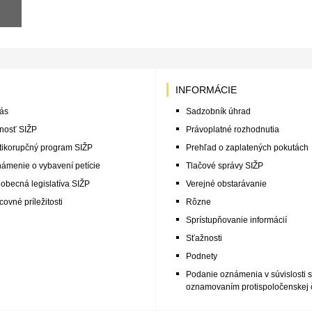
INFORMÁCIE
ás
Sadzobník úhrad
nosť SIŽP
Právoplatné rozhodnutia
tikorupčný program SIŽP
Prehľad o zaplatených pokutách
ámenie o vybavení petície
Tlačové správy SIŽP
obecná legislatíva SIŽP
Verejné obstarávanie
covné príležitosti
Rôzne
Sprístupňovanie informácií
Sťažnosti
Podnety
Podanie oznámenia v súvislosti s
oznamovaním protispoločenskej č