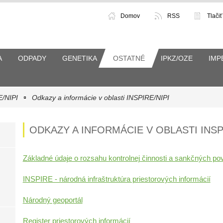
Domov
RSS
Tlačiť
A
ODPADY
GENETIKA
OSTATNÉ
IPKZ/OZE
IMP
E/NIPI
Odkazy a informácie v oblasti INSPIRE/NIPI
ODKAZY A INFORMÁCIE V OBLASTI INSP
Základné údaje o rozsahu kontrolnej činnosti a sankčných po
INSPIRE - národná infraštruktúra priestorových informácií
Národný geoportál
Register priestorových informácií