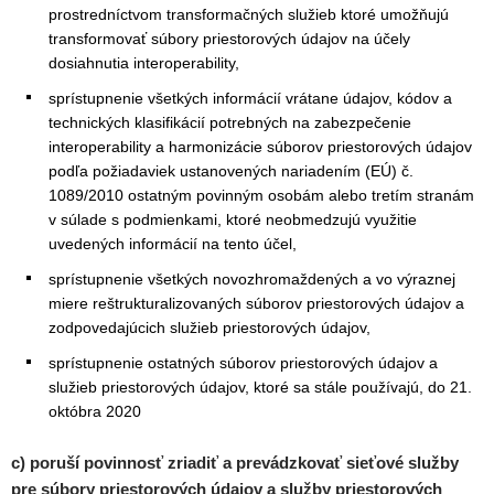
prostredníctvom transformačných služieb ktoré umožňujú
transformovať súbory priestorových údajov na účely
dosiahnutia interoperability,
sprístupnenie všetkých informácií vrátane údajov, kódov a
technických klasifikácií potrebných na zabezpečenie
interoperability a harmonizácie súborov priestorových údajov
podľa požiadaviek ustanovených nariadením (EÚ) č.
1089/2010 ostatným povinným osobám alebo tretím stranám
v súlade s podmienkami, ktoré neobmedzujú využitie
uvedených informácií na tento účel,
sprístupnenie všetkých novozhromaždených a vo výraznej
miere reštrukturalizovaných súborov priestorových údajov a
zodpovedajúcich služieb priestorových údajov,
sprístupnenie ostatných súborov priestorových údajov a
služieb priestorových údajov, ktoré sa stále používajú, do 21.
októbra 2020
c) poruší povinnosť zriadiť a prevádzkovať sieťové služby
pre súbory priestorových údajov a služby priestorových