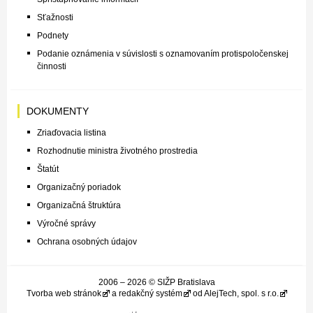
Sťažnosti
Podnety
Podanie oznámenia v súvislosti s oznamovaním protispoločenskej
činnosti
DOKUMENTY
Zriaďovacia listina
Rozhodnutie ministra životného prostredia
Štatút
Organizačný poriadok
Organizačná štruktúra
Výročné správy
Ochrana osobných údajov
2006 – 2026 © SIŽP Bratislava
Tvorba web stránok
a
redakčný systém
od
AlejTech, spol. s r.o.