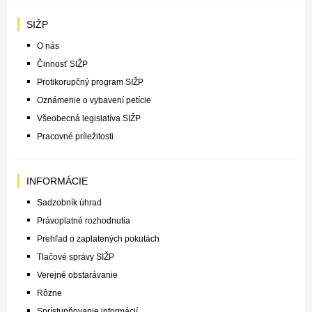
SIŽP
O nás
Činnosť SIŽP
Protikorupčný program SIŽP
Oznámenie o vybavení petície
Všeobecná legislatíva SIŽP
Pracovné príležitosti
INFORMÁCIE
Sadzobník úhrad
Právoplatné rozhodnutia
Prehľad o zaplatených pokutách
Tlačové správy SIŽP
Verejné obstarávanie
Rôzne
Sprístupňovanie informácií