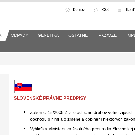
Domov
RSS
Tlačiť
A
ODPADY
GENETIKA
OSTATNÉ
IPKZ/OZE
IMP
SLOVENSKÉ PRÁVNE PREDPISY
Zákon č. 15/2005 Z.z. o ochrane druhov voľne žijúcich ž
obchodu s nimi a o zmene a doplnení niektorých zákon
Vyhláška Ministerstva životného prostredia Slovenskej 