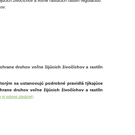
úcich živočíchov a voľne rastúcich rastlín reguláciou
ov.
hrane druhov voľne žijúcich živočíchov a rastlín
torým sa ustanovujú podrobné pravidlá týkajúce
hrane druhov voľne žijúcich živočíchov a rastlín
e je právne záväzné)