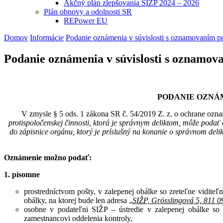
Akčný plán zlepšovania SIŽP 2024 – 2026
Plán obnovy a odolnosti SR
REPower EU
Domov
Informácie
Podanie oznámenia v súvislosti s oznamovaním pro
Podanie oznámenia v súvislosti s oznamova
PODANIE OZNÁM
V zmysle § 5 ods. 1 zákona SR č. 54/2019 Z. z. o ochrane ozna
protispoločenskej činnosti, ktorá je správnym deliktom, môže poda
do zápisnice orgánu, ktorý je príslušný na konanie o správnom deli
Oznámenie možno podať:
1. písomne
prostredníctvom pošty, v zalepenej obálke so zreteľne vid
obálky, na ktorej bude len adresa „
SIŽP, Grösslingová 5, 811 0
osobne v podateľni SIŽP – ústredie v zalepenej obálke
zamestnancovi oddelenia kontroly,