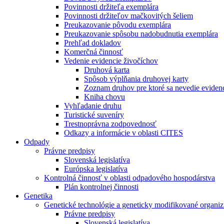
Povinnosti držiteľa exemplára
Povinnosti držiteľov mačkovitých šeliem
Preukazovanie pôvodu exemplára
Preukazovanie spôsobu nadobudnutia exemplára
Prehľad dokladov
Komerčná činnosť
Vedenie evidencie živočíchov
Druhová karta
Spôsob výplňania druhovej karty
Zoznam druhov pre ktoré sa nevedie eviden
Kniha chovu
Vyhľadanie druhu
Turistické suveníry
Trestnoprávna zodpovednosť
Odkazy a informácie v oblasti CITES
Odpady
Právne predpisy
Slovenská legislatíva
Európska legislatíva
Kontrolná činnosť v oblasti odpadového hospodárstva
Plán kontrolnej činnosti
Genetika
Genetické technológie a geneticky modifikované orga
Právne predpisy
Slovenská legislatíva