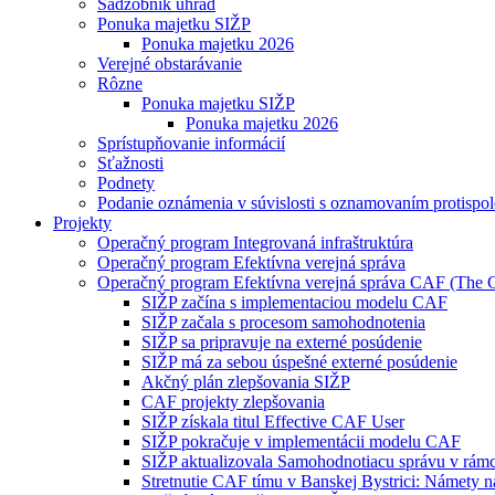
Sadzobník úhrad
Ponuka majetku SIŽP
Ponuka majetku 2026
Verejné obstarávanie
Rôzne
Ponuka majetku SIŽP
Ponuka majetku 2026
Sprístupňovanie informácií
Sťažnosti
Podnety
Podanie oznámenia v súvislosti s oznamovaním protispol
Projekty
Operačný program Integrovaná infraštruktúra
Operačný program Efektívna verejná správa
Operačný program Efektívna verejná správa CAF (The
SIŽP začína s implementaciou modelu CAF
SIŽP začala s procesom samohodnotenia
SIŽP sa pripravuje na externé posúdenie
SIŽP má za sebou úspešné externé posúdenie
Akčný plán zlepšovania SIŽP
CAF projekty zlepšovania
SIŽP získala titul Effective CAF User
SIŽP pokračuje v implementácii modelu CAF
SIŽP aktualizovala Samohodnotiacu správu v rám
Stretnutie CAF tímu v Banskej Bystrici: Námety n