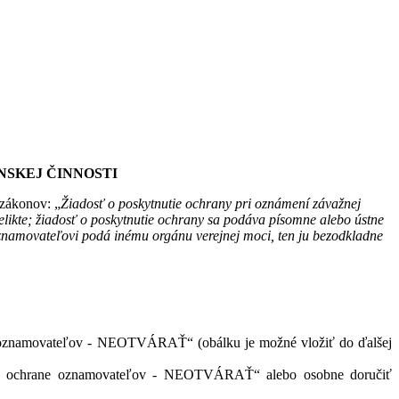
NSKEJ ČINNOSTI
 zákonov: „
Žiadosť o poskytnutie ochrany pri oznámení závažnej
likte; žiadosť o poskytnutie ochrany sa podáva písomne alebo ústne
 oznamovateľovi podá inému orgánu verejnej moci, ten ju bezodkladne
ne oznamovateľov - NEOTVÁRAŤ“ (obálku je možné vložiť do ďalšej
na o ochrane oznamovateľov - NEOTVÁRAŤ“ alebo osobne doručiť