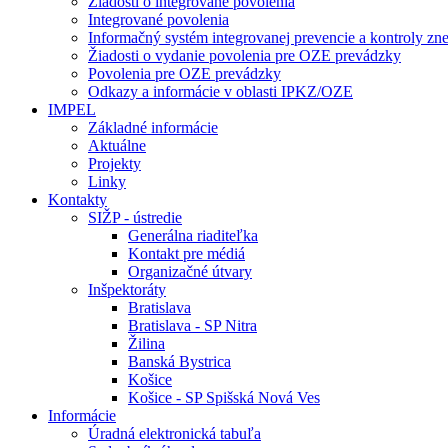
Žiadosti o integrované povolenia
Integrované povolenia
Informačný systém integrovanej prevencie a kontroly z
Žiadosti o vydanie povolenia pre OZE prevádzky
Povolenia pre OZE prevádzky
Odkazy a informácie v oblasti IPKZ/OZE
IMPEL
Základné informácie
Aktuálne
Projekty
Linky
Kontakty
SIŽP - ústredie
Generálna riaditeľka
Kontakt pre médiá
Organizačné útvary
Inšpektoráty
Bratislava
Bratislava - SP Nitra
Žilina
Banská Bystrica
Košice
Košice - SP Spišská Nová Ves
Informácie
Úradná elektronická tabuľa