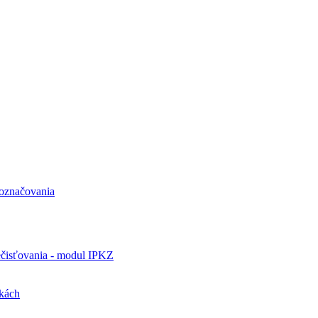
 označovania
ečisťovania - modul IPKZ
ikách