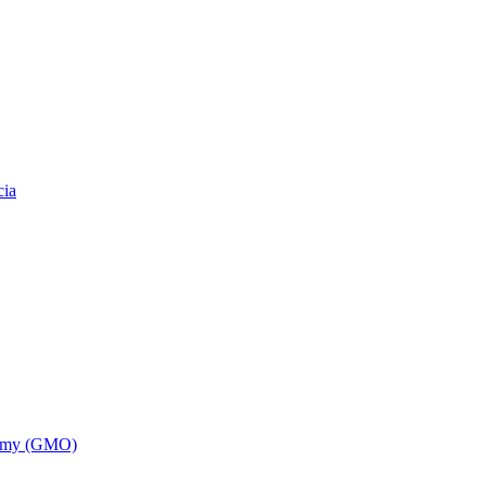
cia
nizmy (GMO)