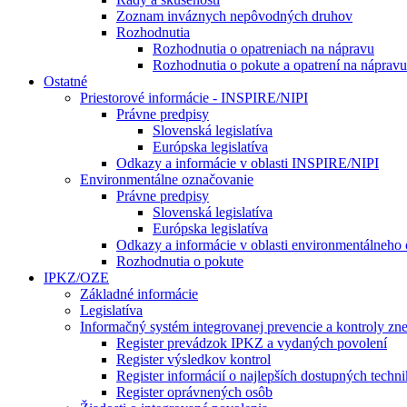
Zoznam inváznych nepôvodných druhov
Rozhodnutia
Rozhodnutia o opatreniach na nápravu
Rozhodnutia o pokute a opatrení na nápravu
Ostatné
Priestorové informácie - INSPIRE/NIPI
Právne predpisy
Slovenská legislatíva
Európska legislatíva
Odkazy a informácie v oblasti INSPIRE/NIPI
Environmentálne označovanie
Právne predpisy
Slovenská legislatíva
Európska legislatíva
Odkazy a informácie v oblasti environmentálneho
Rozhodnutia o pokute
IPKZ/OZE
Základné informácie
Legislatíva
Informačný systém integrovanej prevencie a kontroly zn
Register prevádzok IPKZ a vydaných povolení
Register výsledkov kontrol
Register informácií o najlepších dostupných techn
Register oprávnených osôb