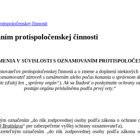
tispoločenskej činnosti
ním protispoločenskej činnosti
ENIA V SÚVISLOSTI S OZNAMOVANÍM PROTISPOLOČE
movateľov protispoločenskej činnosti a o zmene a doplnení niektorých
ť oznamovateľ zároveň s oznámením alebo počas konania o správnom de
kte (ďalej len „správny orgán“). Ak sa žiadosť o poskytnutie ochrany
postúpi orgánu príslušnému podľa prvej vety
.“
iteľným označením „do rúk zodpovednej osoby podľa zákona o ochra
9 Bratislava
“ pre zabezpečenie vyššej ochrany oznamovateľa),
 so zreteľným označením „do rúk zodpovednej osoby podľa záko