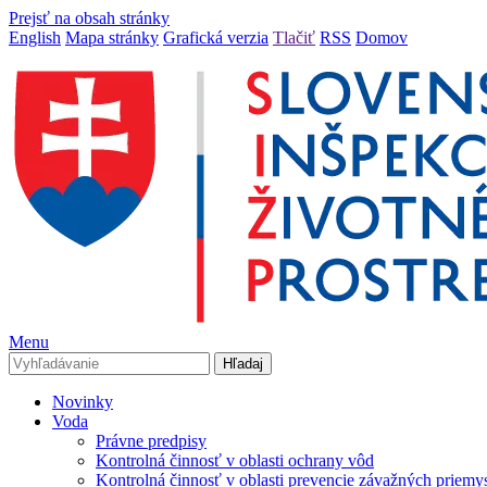
Prejsť na obsah stránky
English
Mapa stránky
Grafická verzia
Tlačiť
RSS
Domov
Menu
Novinky
Voda
Právne predpisy
Kontrolná činnosť v oblasti ochrany vôd
Kontrolná činnosť v oblasti prevencie závažných priemy