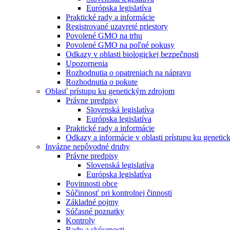
Európska legislatíva
Praktické rady a informácie
Registrované uzavreté priestory
Povolené GMO na trhu
Povolené GMO na poľné pokusy
Odkazy v oblasti biologickej bezpečnosti
Upozornenia
Rozhodnutia o opatreniach na nápravu
Rozhodnutia o pokute
Oblasť prístupu ku genetickým zdrojom
Právne predpisy
Slovenská legislatíva
Európska legislatíva
Praktické rady a informácie
Odkazy a informácie v oblasti prístupu ku geneti
Invázne nepôvodné druhy
Právne predpisy
Slovenská legislatíva
Európska legislatíva
Povinnosti obce
Súčinnosť pri kontrolnej činnosti
Základné pojmy
Súčasné poznatky
Kontroly
Rady a skúsenosti