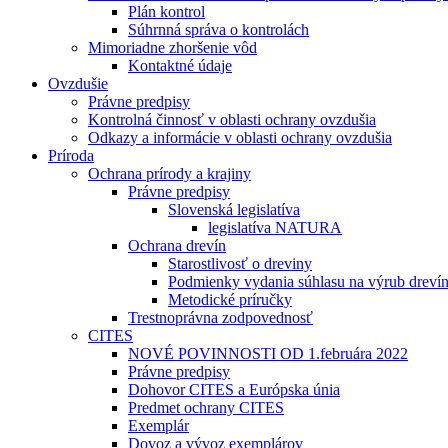
Plán kontrol
Súhrnná správa o kontrolách
Mimoriadne zhoršenie vôd
Kontaktné údaje
Ovzdušie
Právne predpisy
Kontrolná činnosť v oblasti ochrany ovzdušia
Odkazy a informácie v oblasti ochrany ovzdušia
Príroda
Ochrana prírody a krajiny
Právne predpisy
Slovenská legislatíva
legislatíva NATURA
Ochrana drevín
Starostlivosť o dreviny
Podmienky vydania súhlasu na výrub dreví
Metodické príručky
Trestnoprávna zodpovednosť
CITES
NOVÉ POVINNOSTI OD 1.februára 2022
Právne predpisy
Dohovor CITES a Európska únia
Predmet ochrany CITES
Exemplár
Dovoz a vývoz exemplárov