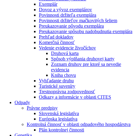
Exemplár
Dovoz a vývoz exemplárov
Povinnosti držiteľa exemplára
Povinnosti držiteľov mačkovitých šeliem
Preukazovanie pôvodu exemplára
Preukazovanie spôsobu nadobudnutia exemplára
Prehľad dokladov
Komerčná činnosť
Vedenie evidencie živočíchov
Druhová karta
Spôsob výplňania druhovej karty
Zoznam druhov pre ktoré sa nevedie
evidencia
Kniha chovu
Vyhľadanie druhu
Turistické suveníry
Trestnoprávna zodpovednosť
Odkazy a informácie v oblasti CITES
Odpady
Právne predpisy
Slovenská legislatíva
Európska legislatíva
Kontrolná činnosť v oblasti odpadového hospodárstva
Plán kontrolnej činnosti
Genetika