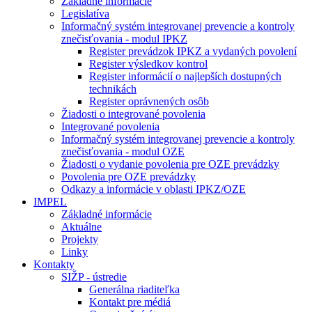
Základné informácie
Legislatíva
Informačný systém integrovanej prevencie a kontroly
znečisťovania - modul IPKZ
Register prevádzok IPKZ a vydaných povolení
Register výsledkov kontrol
Register informácií o najlepších dostupných
technikách
Register oprávnených osôb
Žiadosti o integrované povolenia
Integrované povolenia
Informačný systém integrovanej prevencie a kontroly
znečisťovania - modul OZE
Žiadosti o vydanie povolenia pre OZE prevádzky
Povolenia pre OZE prevádzky
Odkazy a informácie v oblasti IPKZ/OZE
IMPEL
Základné informácie
Aktuálne
Projekty
Linky
Kontakty
SIŽP - ústredie
Generálna riaditeľka
Kontakt pre médiá