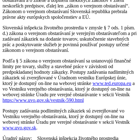
obstarávaní a o zmene a doplnení niektorých zákonov v znení
neskorších predpisov, ďalej len „zákon o verejnom obstarávaní“.
Zákonom o verejnom obstarávaní Slovenská republika prebrala
právne akty európskych spoločenstiev a EÚ.
Slovenská inšpekcia životného prostredia v zmysle § 7 ods. 1 písm.
d.) zákona o verejnom obstarávaní je verejným obstarávateľom a pri
zadávaní zákaziek na dodanie tovarov, uskutočnenie stavebných
prác a poskytovanie služieb je povinná používať postupy určené
zákonom o verejnom obstarávaní.
Podľa § 5 zákona o verejnom obstarávaní sa ustanovujú finančné
limity pre tovary, služby a stavebné práce v závislosti od
predpokladanej hodnoty zákazky. Postupy zadávania nadlimitných
zákaziek sú zverejňované v Úradnom vestníku Európskej únie,
ktorý je dostupný on-line na webovej stránke
www.ted.europa.eu
a
vo Vestníku verejného obstarávania, ktorý je dostupný on-line na
webovej stránke Úradu pre verejné obstarávanie v sekcii Vestník
https://www.uvo.gov.sk/vestnik-590.html
Postupy zadávania podlimitných zákaziek sú zverejňované vo
Vestníku verejného obstarávania, ktorý je dostupný on-line na
webovej stránke Úradu pre verejné obstarávanie v sekcii Vestník
www.uvo.gov.sk
.
Úradný názov:
Slovenská inšpekcia životného prostredia