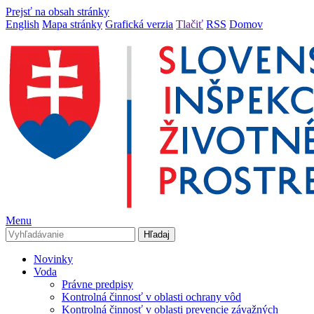
Prejsť na obsah stránky
English
Mapa stránky
Grafická verzia
Tlačiť
RSS
Domov
Menu
Novinky
Voda
Právne predpisy
Kontrolná činnosť v oblasti ochrany vôd
Kontrolná činnosť v oblasti prevencie závažných