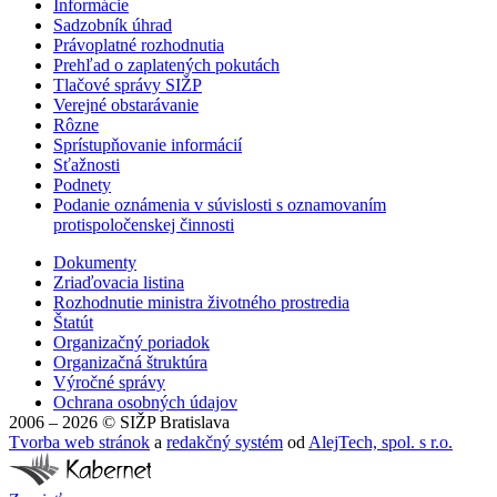
Informácie
Sadzobník úhrad
Právoplatné rozhodnutia
Prehľad o zaplatených pokutách
Tlačové správy SIŽP
Verejné obstarávanie
Rôzne
Sprístupňovanie informácií
Sťažnosti
Podnety
Podanie oznámenia v súvislosti s oznamovaním
protispoločenskej činnosti
Dokumenty
Zriaďovacia listina
Rozhodnutie ministra životného prostredia
Štatút
Organizačný poriadok
Organizačná štruktúra
Výročné správy
Ochrana osobných údajov
2006 – 2026 © SIŽP Bratislava
Tvorba web stránok
a
redakčný systém
od
AlejTech, spol. s r.o.