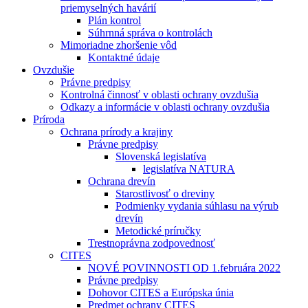
priemyselných havárií
Plán kontrol
Súhrnná správa o kontrolách
Mimoriadne zhoršenie vôd
Kontaktné údaje
Ovzdušie
Právne predpisy
Kontrolná činnosť v oblasti ochrany ovzdušia
Odkazy a informácie v oblasti ochrany ovzdušia
Príroda
Ochrana prírody a krajiny
Právne predpisy
Slovenská legislatíva
legislatíva NATURA
Ochrana drevín
Starostlivosť o dreviny
Podmienky vydania súhlasu na výrub
drevín
Metodické príručky
Trestnoprávna zodpovednosť
CITES
NOVÉ POVINNOSTI OD 1.februára 2022
Právne predpisy
Dohovor CITES a Európska únia
Predmet ochrany CITES