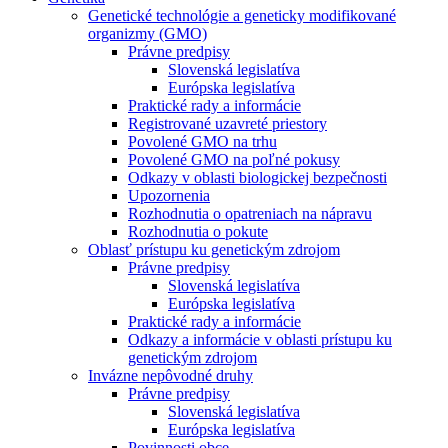
Genetické technológie a geneticky modifikované
organizmy (GMO)
Právne predpisy
Slovenská legislatíva
Európska legislatíva
Praktické rady a informácie
Registrované uzavreté priestory
Povolené GMO na trhu
Povolené GMO na poľné pokusy
Odkazy v oblasti biologickej bezpečnosti
Upozornenia
Rozhodnutia o opatreniach na nápravu
Rozhodnutia o pokute
Oblasť prístupu ku genetickým zdrojom
Právne predpisy
Slovenská legislatíva
Európska legislatíva
Praktické rady a informácie
Odkazy a informácie v oblasti prístupu ku
genetickým zdrojom
Invázne nepôvodné druhy
Právne predpisy
Slovenská legislatíva
Európska legislatíva
Povinnosti obce