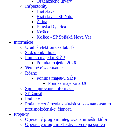
Organizačné útvary
Inšpektoráty
Bratislava
Bratislava - SP Nitra
Žilina
Banská Bystrica
Košice
Košice - SP Spišská Nová Ves
Informácie
Úradná elektronická tabuľa
Sadzobník úhrad
Ponuka majetku SIŽP
Ponuka majetku 2026
Verejné obstarávanie
Rôzne
Ponuka majetku SIŽP
Ponuka majetku 2026
Sprístupňovanie informácií
Sťažnosti
Podnety
Podanie oznámenia v súvislosti s oznamovaním
protispoločenskej činnosti
Projekty
Operačný program Integrovaná infraštruktúra
Operačný program Efektívna verejná správa