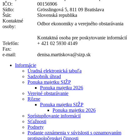
IČO:
00156906
Sídlo:
Grösslingová 5, 811 09 Bratislava
Štát:
Slovenská republika
Kontaktné
Odbor ekonomiky a verejného obstarávania
osoby:
Kontaktná osoba pre poskytovanie informácií
Telefón:
+ 421 02 5930 4149
Fax:
e-mail:
denisa.martiskova@sizp.sk
Informácie
Úradná elektronická tabuľa
Sadzobník úhrad
Ponuka majetku SIŽP
Ponuka majetku 2026
Verejné obstarávanie
Rôzne
Ponuka majetku SIŽP
Ponuka majetku 2026
Sprístupňovanie informácií
Sťažnosti
Podnety
Podanie oznámenia v súvislosti s oznamovaním
protispoločenskej činnosti