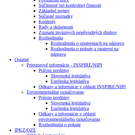
Súčinnosť pri kontrolnej činnosti
Základné pojmy
Súčasné poznatky
Kontroly
Rady a skúsenosti
Zoznam inváznych nepôvodných druhov
Rozhodnutia
Rozhodnutia o opatreniach na nápravu
Rozhodnutia o pokute a opatrení na
nápravu
Ostatné
Priestorové informácie - INSPIRE/NIPI
Právne predpisy
Slovenská legislatíva
Európska legislatíva
Odkazy a informácie v oblasti INSPIRE/NIPI
Environmentálne označovanie
Právne predpisy
Slovenská legislatíva
Európska legislatíva
Odkazy a informácie v oblasti
environmentálneho označovania
Rozhodnutia o pokute
IPKZ/OZE