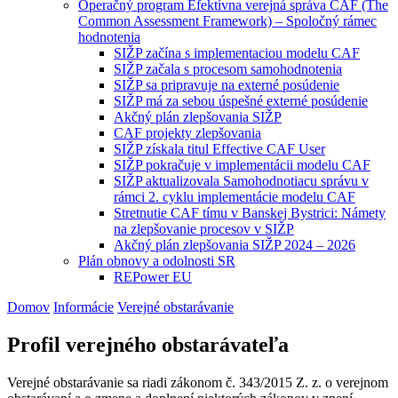
Operačný program Efektívna verejná správa CAF (The
Common Assessment Framework) – Spoločný rámec
hodnotenia
SIŽP začína s implementaciou modelu CAF
SIŽP začala s procesom samohodnotenia
SIŽP sa pripravuje na externé posúdenie
SIŽP má za sebou úspešné externé posúdenie
Akčný plán zlepšovania SIŽP
CAF projekty zlepšovania
SIŽP získala titul Effective CAF User
SIŽP pokračuje v implementácii modelu CAF
SIŽP aktualizovala Samohodnotiacu správu v
rámci 2. cyklu implementácie modelu CAF
Stretnutie CAF tímu v Banskej Bystrici: Námety
na zlepšovanie procesov v SIŽP
Akčný plán zlepšovania SIŽP 2024 – 2026
Plán obnovy a odolnosti SR
REPower EU
Domov
Informácie
Verejné obstarávanie
Profil verejného obstarávateľa
Verejné obstarávanie sa riadi zákonom č. 343/2015 Z. z. o verejnom