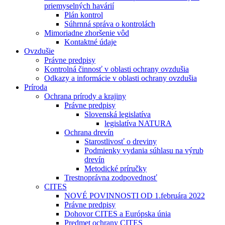
priemyselných havárií
Plán kontrol
Súhrnná správa o kontrolách
Mimoriadne zhoršenie vôd
Kontaktné údaje
Ovzdušie
Právne predpisy
Kontrolná činnosť v oblasti ochrany ovzdušia
Odkazy a informácie v oblasti ochrany ovzdušia
Príroda
Ochrana prírody a krajiny
Právne predpisy
Slovenská legislatíva
legislatíva NATURA
Ochrana drevín
Starostlivosť o dreviny
Podmienky vydania súhlasu na výrub
drevín
Metodické príručky
Trestnoprávna zodpovednosť
CITES
NOVÉ POVINNOSTI OD 1.februára 2022
Právne predpisy
Dohovor CITES a Európska únia
Predmet ochrany CITES