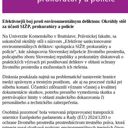
Efektívnejší boj proti environmentálnym deliktom: Okrúhly stôl
za účasti SIŽP, prokuratúry a polície
Na Univerzite Komenského v Bratislave, Právnickej fakulte, sa
uskutočnil okrúhly stôl s názvom „Efektívne sankcionovanie
environmentálnych deliktov: spolupráca SIŽP, prokuratúry a
polície“, kde zástupcovia Slovenskej inšpekcie životného prostredia,
policajného zboru Slovenskej republiky a prokuratúry diskutovali o
praktických výzvach pri postihovaní deliktov v oblasti ochrany
životného prostredia a možnostiach ich riešenia.
Diskusia poukázala najmä na problematické nastavenie hranice
medzi správnym a trestným postihom, ale aj na procesné riziká pri
súbehu konaní. Účastníci zdôraznili význam včasnej a kvalitnej
dokumentácie skutkov, potrebu presného vymedzenia skutku a
pretrvávajúce limity v oblasti znaleckého dokazovania či
personálneho a technického zabezpečenia.
Osobitná pozornosť bola venovaná pripravovanej transpozícii
smernice Európskeho parlamentu a Rady (EÚ) 2024/1203 o
ochrane životného prostredia prostredníctvom trestného práva, ktorá
prinesie nové skutkové podstaty environmentálnych trestných činov,