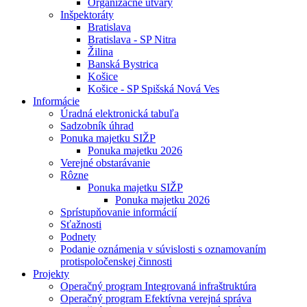
Organizačné útvary
Inšpektoráty
Bratislava
Bratislava - SP Nitra
Žilina
Banská Bystrica
Košice
Košice - SP Spišská Nová Ves
Informácie
Úradná elektronická tabuľa
Sadzobník úhrad
Ponuka majetku SIŽP
Ponuka majetku 2026
Verejné obstarávanie
Rôzne
Ponuka majetku SIŽP
Ponuka majetku 2026
Sprístupňovanie informácií
Sťažnosti
Podnety
Podanie oznámenia v súvislosti s oznamovaním
protispoločenskej činnosti
Projekty
Operačný program Integrovaná infraštruktúra
Operačný program Efektívna verejná správa