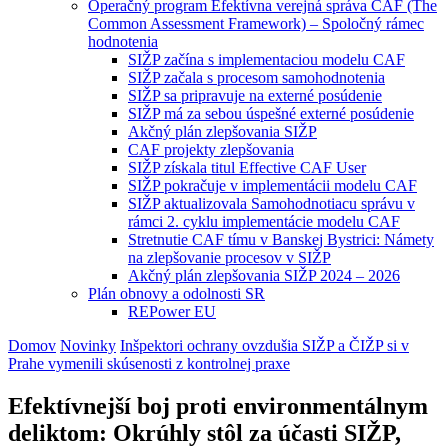
Operačný program Efektívna verejná správa CAF (The
Common Assessment Framework) – Spoločný rámec
hodnotenia
SIŽP začína s implementaciou modelu CAF
SIŽP začala s procesom samohodnotenia
SIŽP sa pripravuje na externé posúdenie
SIŽP má za sebou úspešné externé posúdenie
Akčný plán zlepšovania SIŽP
CAF projekty zlepšovania
SIŽP získala titul Effective CAF User
SIŽP pokračuje v implementácii modelu CAF
SIŽP aktualizovala Samohodnotiacu správu v
rámci 2. cyklu implementácie modelu CAF
Stretnutie CAF tímu v Banskej Bystrici: Námety
na zlepšovanie procesov v SIŽP
Akčný plán zlepšovania SIŽP 2024 – 2026
Plán obnovy a odolnosti SR
REPower EU
Domov
Novinky
Inšpektori ochrany ovzdušia SIŽP a ČIŽP si v
Prahe vymenili skúsenosti z kontrolnej praxe
Efektívnejší boj proti environmentálnym
deliktom: Okrúhly stôl za účasti SIŽP,