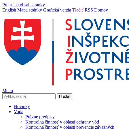
Prejsť na obsah stránky
English
Mapa stránky
Grafická verzia
Tlačiť
RSS
Domov
Menu
Novinky
Voda
Právne predpisy
Kontrolná činnosť v oblasti ochrany vôd
Kontrolná činnosť v oblasti prevencie závažných