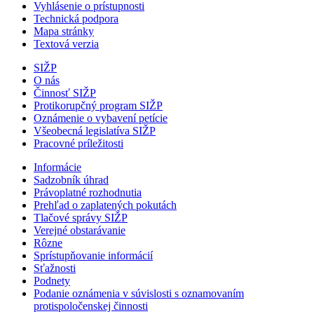
Vyhlásenie o prístupnosti
Technická podpora
Mapa stránky
Textová verzia
SIŽP
O nás
Činnosť SIŽP
Protikorupčný program SIŽP
Oznámenie o vybavení petície
Všeobecná legislatíva SIŽP
Pracovné príležitosti
Informácie
Sadzobník úhrad
Právoplatné rozhodnutia
Prehľad o zaplatených pokutách
Tlačové správy SIŽP
Verejné obstarávanie
Rôzne
Sprístupňovanie informácií
Sťažnosti
Podnety
Podanie oznámenia v súvislosti s oznamovaním
protispoločenskej činnosti