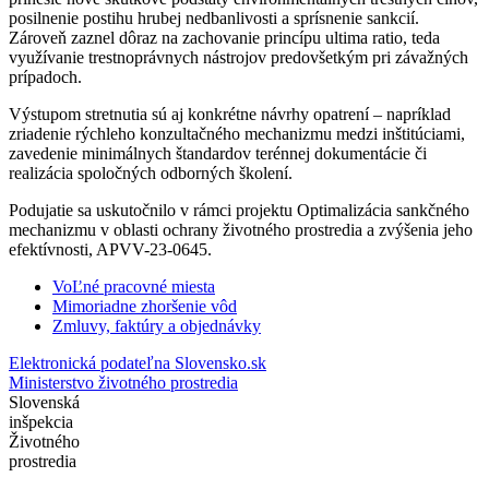
posilnenie postihu hrubej nedbanlivosti a sprísnenie sankcií.
Zároveň zaznel dôraz na zachovanie princípu ultima ratio, teda
využívanie trestnoprávnych nástrojov predovšetkým pri závažných
prípadoch.
Výstupom stretnutia sú aj konkrétne návrhy opatrení – napríklad
zriadenie rýchleho konzultačného mechanizmu medzi inštitúciami,
zavedenie minimálnych štandardov terénnej dokumentácie či
realizácia spoločných odborných školení.
Podujatie sa uskutočnilo v rámci projektu Optimalizácia sankčného
mechanizmu v oblasti ochrany životného prostredia a zvýšenia jeho
efektívnosti, APVV-23-0645.
VoĽné pracovné miesta
Mimoriadne zhoršenie vôd
Zmluvy, faktúry a objednávky
Elektronická podateľna Slovensko.sk
Ministerstvo životného prostredia
Slovenská
inšpekcia
Životného
prostredia