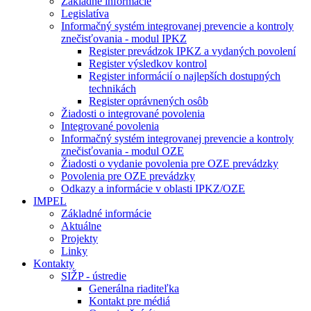
Základné informácie
Legislatíva
Informačný systém integrovanej prevencie a kontroly
znečisťovania - modul IPKZ
Register prevádzok IPKZ a vydaných povolení
Register výsledkov kontrol
Register informácií o najlepších dostupných
technikách
Register oprávnených osôb
Žiadosti o integrované povolenia
Integrované povolenia
Informačný systém integrovanej prevencie a kontroly
znečisťovania - modul OZE
Žiadosti o vydanie povolenia pre OZE prevádzky
Povolenia pre OZE prevádzky
Odkazy a informácie v oblasti IPKZ/OZE
IMPEL
Základné informácie
Aktuálne
Projekty
Linky
Kontakty
SIŽP - ústredie
Generálna riaditeľka
Kontakt pre médiá