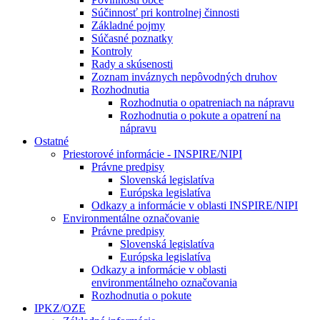
Súčinnosť pri kontrolnej činnosti
Základné pojmy
Súčasné poznatky
Kontroly
Rady a skúsenosti
Zoznam inváznych nepôvodných druhov
Rozhodnutia
Rozhodnutia o opatreniach na nápravu
Rozhodnutia o pokute a opatrení na
nápravu
Ostatné
Priestorové informácie - INSPIRE/NIPI
Právne predpisy
Slovenská legislatíva
Európska legislatíva
Odkazy a informácie v oblasti INSPIRE/NIPI
Environmentálne označovanie
Právne predpisy
Slovenská legislatíva
Európska legislatíva
Odkazy a informácie v oblasti
environmentálneho označovania
Rozhodnutia o pokute
IPKZ/OZE