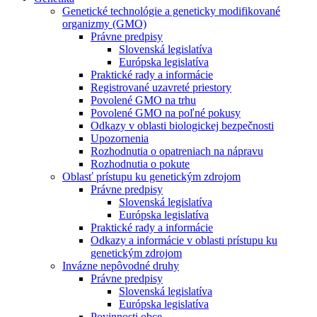
Genetické technológie a geneticky modifikované
organizmy (GMO)
Právne predpisy
Slovenská legislatíva
Európska legislatíva
Praktické rady a informácie
Registrované uzavreté priestory
Povolené GMO na trhu
Povolené GMO na poľné pokusy
Odkazy v oblasti biologickej bezpečnosti
Upozornenia
Rozhodnutia o opatreniach na nápravu
Rozhodnutia o pokute
Oblasť prístupu ku genetickým zdrojom
Právne predpisy
Slovenská legislatíva
Európska legislatíva
Praktické rady a informácie
Odkazy a informácie v oblasti prístupu ku
genetickým zdrojom
Invázne nepôvodné druhy
Právne predpisy
Slovenská legislatíva
Európska legislatíva
Povinnosti obce