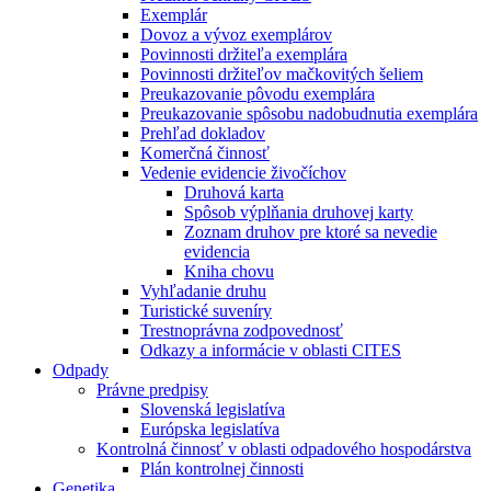
Exemplár
Dovoz a vývoz exemplárov
Povinnosti držiteľa exemplára
Povinnosti držiteľov mačkovitých šeliem
Preukazovanie pôvodu exemplára
Preukazovanie spôsobu nadobudnutia exemplára
Prehľad dokladov
Komerčná činnosť
Vedenie evidencie živočíchov
Druhová karta
Spôsob výplňania druhovej karty
Zoznam druhov pre ktoré sa nevedie
evidencia
Kniha chovu
Vyhľadanie druhu
Turistické suveníry
Trestnoprávna zodpovednosť
Odkazy a informácie v oblasti CITES
Odpady
Právne predpisy
Slovenská legislatíva
Európska legislatíva
Kontrolná činnosť v oblasti odpadového hospodárstva
Plán kontrolnej činnosti
Genetika